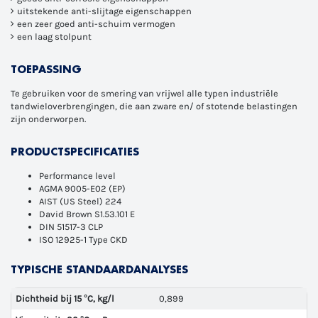
uitstekende anti-slijtage eigenschappen
een zeer goed anti-schuim vermogen
een laag stolpunt
TOEPASSING
Te gebruiken voor de smering van vrijwel alle typen industriële
tandwieloverbrengingen, die aan zware en/ of stotende belastingen
zijn onderworpen.
PRODUCTSPECIFICATIES
Performance level
AGMA 9005-E02 (EP)
AIST (US Steel) 224
David Brown S1.53.101 E
DIN 51517-3 CLP
ISO 12925-1 Type CKD
TYPISCHE STANDAARDANALYSES
Dichtheid bij 15 °C, kg/l
0,899