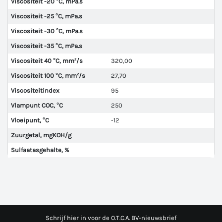
Viscositeit -20 °C, mPa.s
Viscositeit -25 °C, mPa.s
Viscositeit -30 °C, mPa.s
Viscositeit -35 °C, mPa.s
Viscositeit 40 °C, mm²/s
320,00
Viscositeit 100 °C, mm²/s
27,70
Viscositeitindex
95
Vlampunt COC, °C
250
Vloeipunt, °C
-12
Zuurgetal, mgKOH/g
Sulfaatasgehalte, %
Schrijf hier in voor de O.T.C.A. BV-nieuwsbrief